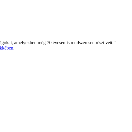
ságokat, amelyekben még 70 évesen is rendszeresen részt vett.”
ikkében
.