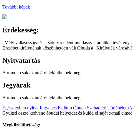
További képek
Érdekesség:
„Mély vallásossága és – sokszor ellentmondásos – politikai tevékenysé
Erzsébet királynénak köszönhetően vált Óbuda a „Királynék városává
Nyitvatartás
A romok csak az utcáról tekinthetőek meg.
Jegyárak
A romok csak az utcáról tekinthetőek meg.
Egész évben nyitva
Ingyenes
Kultúra
Óbuda
Szabadtéri
Történelem
V
Gyűjtsd össze kedvenc óbudai helyeidet és küldd el saját e-mail címed
Megközelíthetőség: