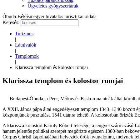
Tűzoltó-parancsnokság
Ügyeletes gyógyszertárak
Óbuda-Békásmegyer hivatalos turisztikai oldala
Keresés:
Turizmus
|
Látnivalók
|
Templomok
|
Klarissza templom és kolostor romjai
Klarissza templom és kolostor romjai
Budapest-Óbuda, a Perc, Mókus és Kiskorona utcák által körülhatár
A XXII. János pápa által engedélyezett templom 1343–1346 között épül
központjának pusztulása 1541 utánra tehető. A kolostorban őrizték Er
A klarissza kolostort Károly Róbert felesége, a lengyel származású Ł
hanem jelentős politikai szerepét megőrizte egészen 1380-ban bekövetke
Corpus Christi kápolnájában helyezték örök nyugalomra, melynek feltá