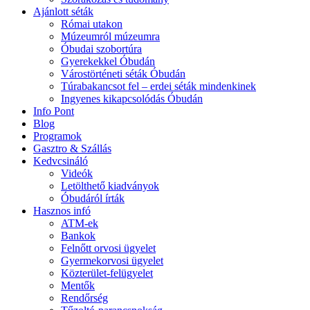
Ajánlott séták
Római utakon
Múzeumról múzeumra
Óbudai szobortúra
Gyerekekkel Óbudán
Várostörténeti séták Óbudán
Túrabakancsot fel – erdei séták mindenkinek
Ingyenes kikapcsolódás Óbudán
Info Pont
Blog
Programok
Gasztro & Szállás
Kedvcsináló
Videók
Letölthető kiadványok
Óbudáról írták
Hasznos infó
ATM-ek
Bankok
Felnőtt orvosi ügyelet
Gyermekorvosi ügyelet
Közterület-felügyelet
Mentők
Rendőrség