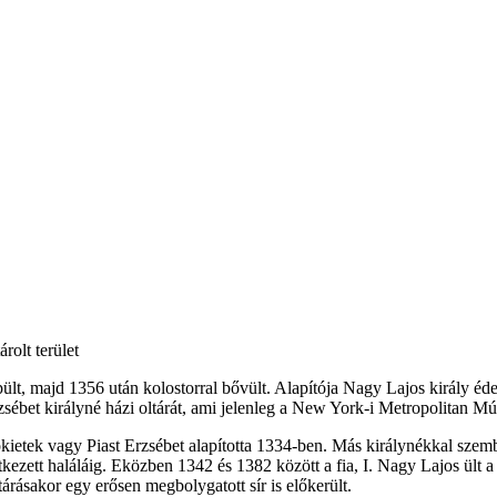
olt terület
t, majd 1356 után kolostorral bővült. Alapítója Nagy Lajos király édes
zsébet királyné házi oltárát, ami jelenleg a New York-i Metropolitan M
okietek vagy Piast Erzsébet alapította 1334-ben. Más királynékkal szem
zett haláláig. Eközben 1342 és 1382 között a fia, I. Nagy Lajos ült a m
rásakor egy erősen megbolygatott sír is előkerült.