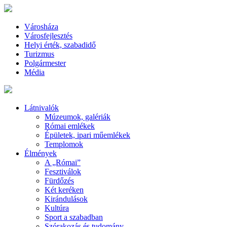
Városháza
Városfejlesztés
Helyi érték, szabadidő
Turizmus
Polgármester
Média
Látnivalók
Múzeumok, galériák
Római emlékek
Épületek, ipari műemlékek
Templomok
Élmények
A „Római”
Fesztiválok
Fürdőzés
Két keréken
Kirándulások
Kultúra
Sport a szabadban
Szórakozás és tudomány