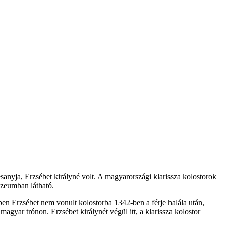
anyja, Erzsébet királyné volt. A magyarországi klarissza kolostorok
úzeumban látható.
ben Erzsébet nem vonult kolostorba 1342-ben a férje halála után,
agyar trónon. Erzsébet királynét végül itt, a klarissza kolostor