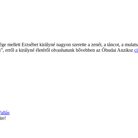
ge mellett Erzsébet királyné nagyon szerette a zenét, a táncot, a mulat
”, erről a királyné életéről olvashatunk bővebben az Óbudai Anziksz
c
allás
re!