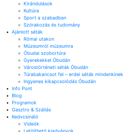
Kirándulások
Kultúra
Sport a szabadban
Szórakozás és tudomány
Ajánlott séták
Római utakon
Múzeumról múzeumra
Óbudai szobortúra
Gyerekekkel Óbudán
Várostörténeti séták Óbudán
Túrabakancsot fel – erdei séták mindenkinek
Ingyenes kikapcsolódás Óbudán
Info Pont
Blog
Programok
Gasztro & Szállás
Kedvcsináló
Videók
Letölthető kiadványok