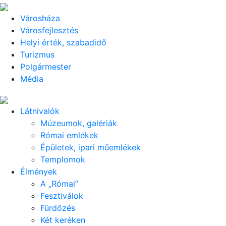
Városháza
Városfejlesztés
Helyi érték, szabadidő
Turizmus
Polgármester
Média
Látnivalók
Múzeumok, galériák
Római emlékek
Épületek, ipari műemlékek
Templomok
Élmények
A „Római”
Fesztiválok
Fürdőzés
Két keréken