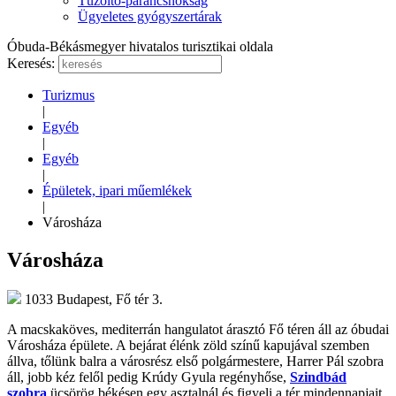
Tűzoltó-parancsnokság
Ügyeletes gyógyszertárak
Óbuda-Békásmegyer hivatalos turisztikai oldala
Keresés:
Turizmus
|
Egyéb
|
Egyéb
|
Épületek, ipari műemlékek
|
Városháza
Városháza
1033 Budapest, Fő tér 3.
A macskaköves, mediterrán hangulatot árasztó Fő téren áll az óbudai
Városháza épülete. A bejárat élénk zöld színű kapujával szemben
állva, tőlünk balra a városrész első polgármestere, Harrer Pál szobra
áll, jobb kéz felől pedig Krúdy Gyula regényhőse,
Szindbád
szobra
ücsörög békésen egy asztalnál és figyeli a tér mindennapjait.