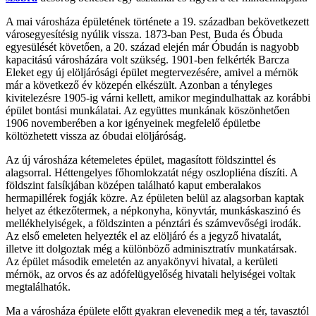
A mai városháza épületének története a 19. században bekövetkezett
városegyesítésig nyúlik vissza. 1873-ban Pest, Buda és Óbuda
egyesülését követően, a 20. század elején már Óbudán is nagyobb
kapacitású városházára volt szükség. 1901-ben felkérték Barcza
Eleket egy új elöljárósági épület megtervezésére, amivel a mérnök
már a következő év közepén elkészült. Azonban a tényleges
kivitelezésre 1905-ig várni kellett, amikor megindulhattak az korábbi
épület bontási munkálatai. Az együttes munkának köszönhetően
1906 novemberében a kor igényeinek megfelelő épületbe
költözhetett vissza az óbudai elöljáróság.
Az új városháza kétemeletes épület, magasított földszinttel és
alagsorral. Héttengelyes főhomlokzatát négy oszlopliéna díszíti. A
földszint falsíkjában középen található kaput emberalakos
hermapillérek fogják közre. Az épületen belül az alagsorban kaptak
helyet az étkezőtermek, a népkonyha, könyvtár, munkáskaszinó és
mellékhelyiségek, a földszinten a pénztári és számvevőségi irodák.
Az első emeleten helyezték el az elöljáró és a jegyző hivatalát,
illetve itt dolgoztak még a különböző adminisztratív munkatársak.
Az épület második emeletén az anyakönyvi hivatal, a kerületi
mérnök, az orvos és az adófelügyelőség hivatali helyiségei voltak
megtalálhatók.
Ma a városháza épülete előtt gyakran elevenedik meg a tér, tavasztól