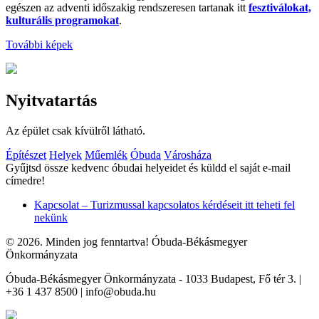
egészen az adventi időszakig rendszeresen tartanak itt
fesztiválokat,
kulturális programokat
.
További képek
Nyitvatartás
Az épület csak kívülről látható.
Építészet
Helyek
Műemlék
Óbuda
Városháza
Gyűjtsd össze kedvenc óbudai helyeidet és küldd el saját e-mail
címedre!
Kapcsolat – Turizmussal kapcsolatos kérdéseit itt teheti fel
nekünk
© 2026. Minden jog fenntartva! Óbuda-Békásmegyer
Önkormányzata
Óbuda-Békásmegyer Önkormányzata - 1033 Budapest, Fő tér 3. |
+36 1 437 8500 | info@obuda.hu