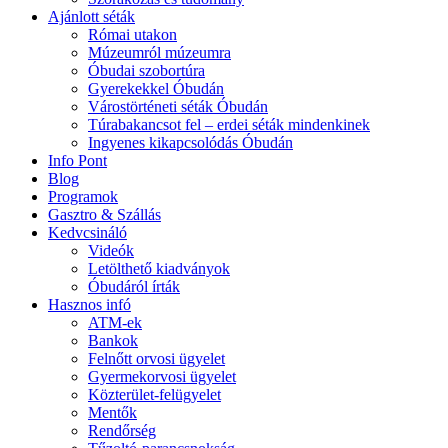
Ajánlott séták
Római utakon
Múzeumról múzeumra
Óbudai szobortúra
Gyerekekkel Óbudán
Várostörténeti séták Óbudán
Túrabakancsot fel – erdei séták mindenkinek
Ingyenes kikapcsolódás Óbudán
Info Pont
Blog
Programok
Gasztro & Szállás
Kedvcsináló
Videók
Letölthető kiadványok
Óbudáról írták
Hasznos infó
ATM-ek
Bankok
Felnőtt orvosi ügyelet
Gyermekorvosi ügyelet
Közterület-felügyelet
Mentők
Rendőrség