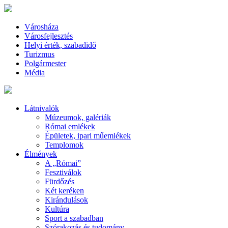
Városháza
Városfejlesztés
Helyi érték, szabadidő
Turizmus
Polgármester
Média
Látnivalók
Múzeumok, galériák
Római emlékek
Épületek, ipari műemlékek
Templomok
Élmények
A „Római”
Fesztiválok
Fürdőzés
Két keréken
Kirándulások
Kultúra
Sport a szabadban
Szórakozás és tudomány