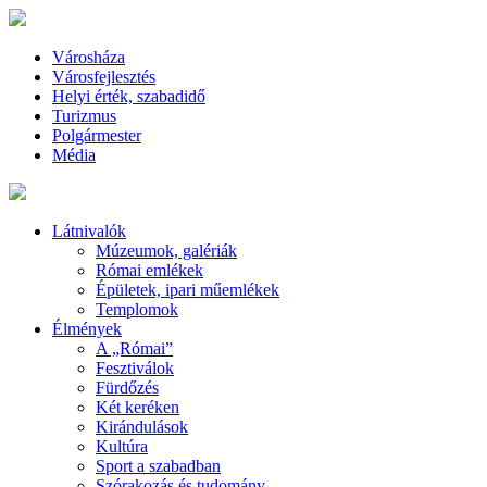
Városháza
Városfejlesztés
Helyi érték, szabadidő
Turizmus
Polgármester
Média
Látnivalók
Múzeumok, galériák
Római emlékek
Épületek, ipari műemlékek
Templomok
Élmények
A „Római”
Fesztiválok
Fürdőzés
Két keréken
Kirándulások
Kultúra
Sport a szabadban
Szórakozás és tudomány