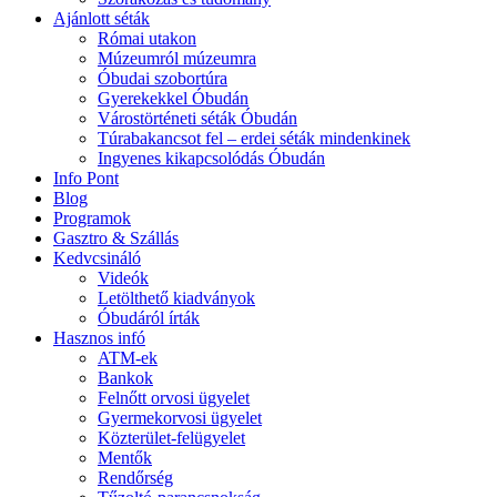
Ajánlott séták
Római utakon
Múzeumról múzeumra
Óbudai szobortúra
Gyerekekkel Óbudán
Várostörténeti séták Óbudán
Túrabakancsot fel – erdei séták mindenkinek
Ingyenes kikapcsolódás Óbudán
Info Pont
Blog
Programok
Gasztro & Szállás
Kedvcsináló
Videók
Letölthető kiadványok
Óbudáról írták
Hasznos infó
ATM-ek
Bankok
Felnőtt orvosi ügyelet
Gyermekorvosi ügyelet
Közterület-felügyelet
Mentők
Rendőrség