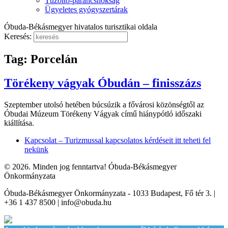
Tűzoltó-parancsnokság
Ügyeletes gyógyszertárak
Óbuda-Békásmegyer hivatalos turisztikai oldala
Keresés:
Tag: Porcelán
Törékeny vágyak Óbudán – finisszázs
Szeptember utolsó hetében búcsúzik a fővárosi közönségtől az
Óbudai Múzeum Törékeny Vágyak című hiánypótló időszaki
kiállítása.
Kapcsolat – Turizmussal kapcsolatos kérdéseit itt teheti fel
nekünk
© 2026. Minden jog fenntartva! Óbuda-Békásmegyer
Önkormányzata
Óbuda-Békásmegyer Önkormányzata - 1033 Budapest, Fő tér 3. |
+36 1 437 8500 | info@obuda.hu