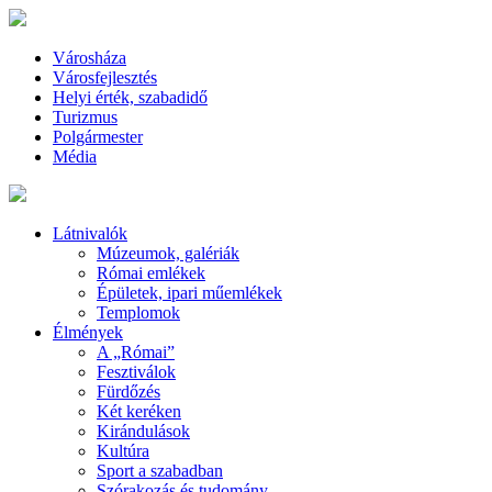
Városháza
Városfejlesztés
Helyi érték, szabadidő
Turizmus
Polgármester
Média
Látnivalók
Múzeumok, galériák
Római emlékek
Épületek, ipari műemlékek
Templomok
Élmények
A „Római”
Fesztiválok
Fürdőzés
Két keréken
Kirándulások
Kultúra
Sport a szabadban
Szórakozás és tudomány