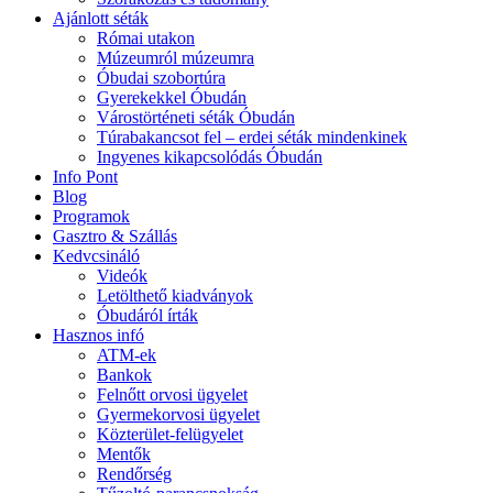
Ajánlott séták
Római utakon
Múzeumról múzeumra
Óbudai szobortúra
Gyerekekkel Óbudán
Várostörténeti séták Óbudán
Túrabakancsot fel – erdei séták mindenkinek
Ingyenes kikapcsolódás Óbudán
Info Pont
Blog
Programok
Gasztro & Szállás
Kedvcsináló
Videók
Letölthető kiadványok
Óbudáról írták
Hasznos infó
ATM-ek
Bankok
Felnőtt orvosi ügyelet
Gyermekorvosi ügyelet
Közterület-felügyelet
Mentők
Rendőrség