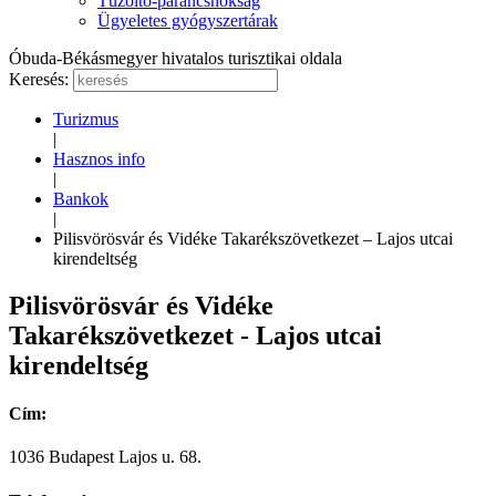
Tűzoltó-parancsnokság
Ügyeletes gyógyszertárak
Óbuda-Békásmegyer hivatalos turisztikai oldala
Keresés:
Turizmus
|
Hasznos info
|
Bankok
|
Pilisvörösvár és Vidéke Takarékszövetkezet – Lajos utcai
kirendeltség
Pilisvörösvár és Vidéke
Takarékszövetkezet - Lajos utcai
kirendeltség
Cím:
1036 Budapest Lajos u. 68.