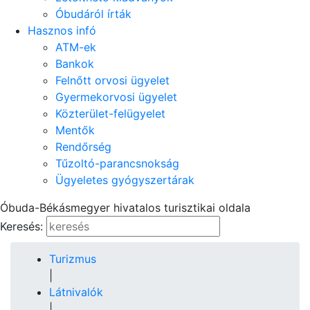
Óbudáról írták
Hasznos infó
ATM-ek
Bankok
Felnőtt orvosi ügyelet
Gyermekorvosi ügyelet
Közterület-felügyelet
Mentők
Rendőrség
Tűzoltó-parancsnokság
Ügyeletes gyógyszertárak
Óbuda-Békásmegyer hivatalos turisztikai oldala
Keresés:
Turizmus
|
Látnivalók
|