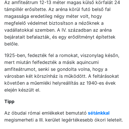
Az amfiteátrum 12-13 méter magas külső körfalát 24
támpillér erősítette. Az aréna körül futó belső fal
magassága eredetileg négy méter volt, hogy
megfelelő védelmet biztosítson a nézőknek a
vadállatokkal szemben. A IV. században az aréna
bejáratait befalazták, és egy erődítményt építettek
belőle.
1925-ben, fedezték fel a romokat, viszonylag későn,
mert miután felfedezték a másik aquincumi
amfiteátrumot, senki se gondolta volna, hogy a
városban két körszínház is működött. A feltárásokat
követően a műemléki helyreállítás az 1940-es évek
elején készült el.
Tipp
Az óbudai római emlékeket bemutató
sétánkkal
megismerheti a III. kerület legértékesebb ókori leleteit.