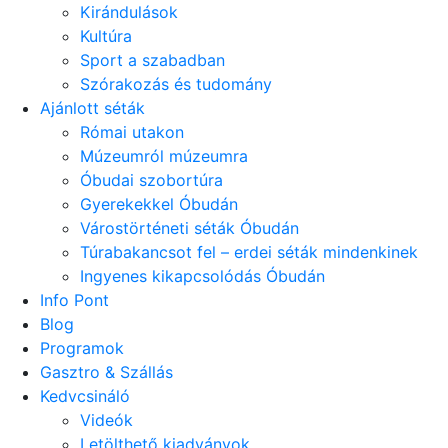
Kirándulások
Kultúra
Sport a szabadban
Szórakozás és tudomány
Ajánlott séták
Római utakon
Múzeumról múzeumra
Óbudai szobortúra
Gyerekekkel Óbudán
Várostörténeti séták Óbudán
Túrabakancsot fel – erdei séták mindenkinek
Ingyenes kikapcsolódás Óbudán
Info Pont
Blog
Programok
Gasztro & Szállás
Kedvcsináló
Videók
Letölthető kiadványok