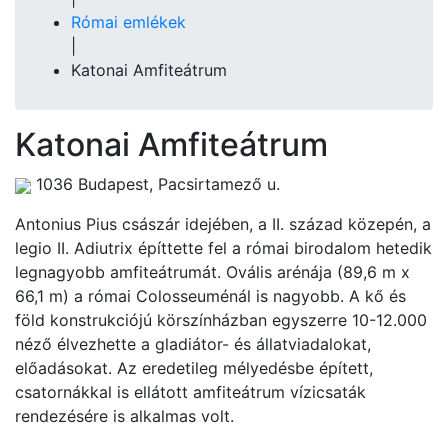
Római emlékek
|
Katonai Amfiteátrum
Katonai Amfiteátrum
1036 Budapest, Pacsirtamező u.
Antonius Pius császár idejében, a II. század közepén, a
legio II. Adiutrix építtette fel a római birodalom hetedik
legnagyobb amfiteátrumát. Ovális arénája (89,6 m x
66,1 m) a római Colosseuménál is nagyobb. A kő és
föld konstrukciójú körszínházban egyszerre 10-12.000
néző élvezhette a gladiátor- és állatviadalokat,
előadásokat. Az eredetileg mélyedésbe épített,
csatornákkal is ellátott amfiteátrum vízicsaták
rendezésére is alkalmas volt.