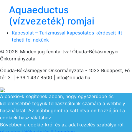
Aquaeductus
(vízvezeték) romjai
Kapcsolat – Turizmussal kapcsolatos kérdéseit itt
teheti fel nekünk
© 2026. Minden jog fenntartva! Óbuda-Békásmegyer
Önkormányzata
Óbuda-Békásmegyer Önkormányzata - 1033 Budapest, Fő
tér 3. | +36 1 437 8500 | info@obuda.hu
A cookie-k segítenek abban, hogy egyszerűbbé és
kellemesebbé tegyük felhasználóink számára a webhely
használatát. Az alábbi gombra kattintva ön hozzájárul a
cookiek használatához.
Bővebben a cookie-król és az adatkezelés szabályairól:
részletes tájékoztatás
.
Elfogadom