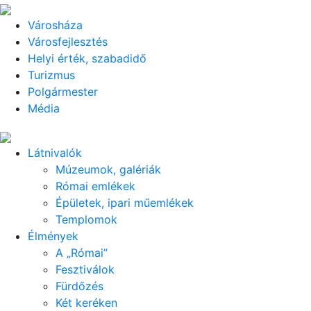
Városháza
Városfejlesztés
Helyi érték, szabadidő
Turizmus
Polgármester
Média
Látnivalók
Múzeumok, galériák
Római emlékek
Épületek, ipari műemlékek
Templomok
Élmények
A „Római”
Fesztiválok
Fürdőzés
Két keréken